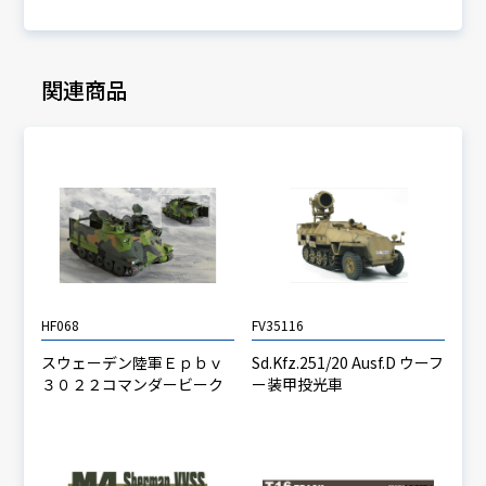
関連商品
HF068
FV35116
スウェーデン陸軍Ｅｐｂｖ
Sd.Kfz.251/20 Ausf.D ウーフ
３０２２コマンダービーク
ー装甲投光車