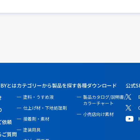
BBYとは
カテゴリーから製品を探す
各種ダウンロード
公式S
せ
塗料・うすめ液
製品カタログ/説明書/
カラーチャート
仕上げ材・下地処理剤
O
小売店向け素材
接着剤・素材
ご依頼
塗装用具
るご質問