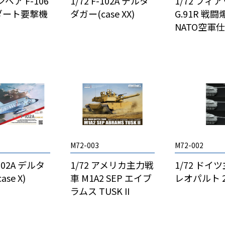
ンペア F-106
1/72 F-102A デルタ
1/72 フィ
ダート要撃機
ダガー(case XX)
G.91R 戦
NATO空軍
M72-003
M72-002
-102A デルタ
1/72 アメリカ主力戦
1/72 ドイ
se X)
車 M1A2 SEP エイブ
レオパルト 2
ラムス TUSK II