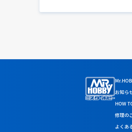
Mr.HO
お知ら
HOW T
修理の
よくあ