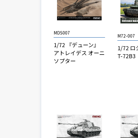
MDS007
M72-007
1/72 『デューン』
1/72
アトレイデス オーニ
T-72B3
ソプター