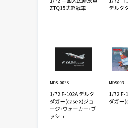
1/72 中国人民解放軍
1/72 コ
ZTQ15式軽戦車
デルタ
MDS-003S
MDS003
1/72 F-102A デルタ
1/72 F
ダガー(case X)ジョ
ダガー(ca
ージ･ウォーカー･ブ
ッシュ