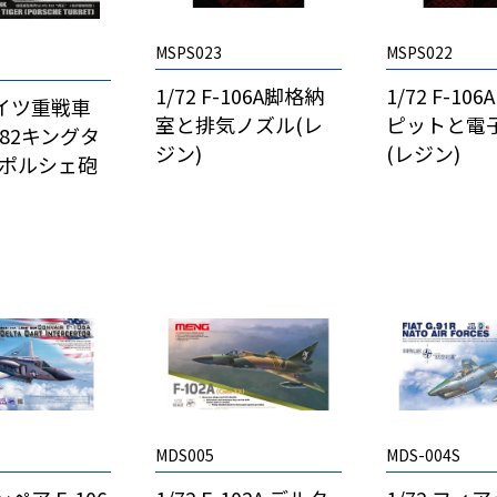
MSPS023
MSPS022
1/72 F-106A脚格納
1/72 F-10
 ドイツ重戦車
室と排気ノズル(レ
ピットと電
z.182キングタ
ジン)
(レジン)
(ポルシェ砲
MDS005
MDS-004S