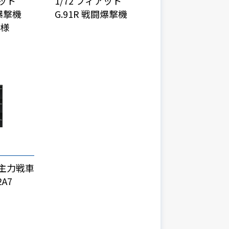
アット
1/72 フィアット
闘爆撃機
G.91R 戦闘爆撃機
仕様
ツ主力戦車
A7