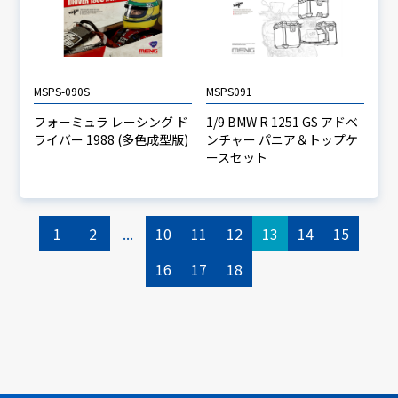
MSPS-090S
MSPS091
フォーミュラ レーシング ド
1/9 BMW R 1251 GS アドベ
ライバー 1988 (多色成型版)
ンチャー パニア＆トップケ
ースセット
1
2
...
10
11
12
13
14
15
16
17
18