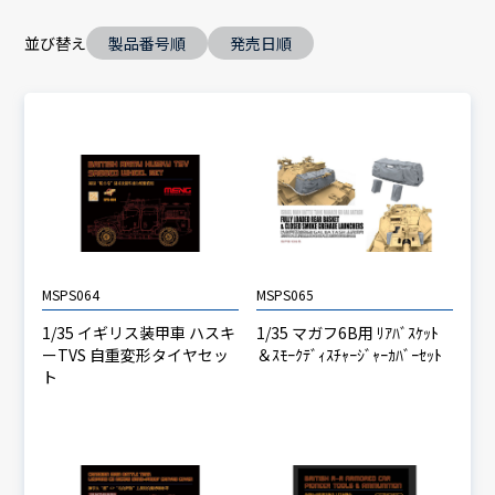
並び替え
製品番号順
発売日順
MSPS064
MSPS065
1/35 イギリス装甲車 ハスキ
1/35 マガフ6B用 ﾘｱﾊﾞｽｹｯﾄ
ーTVS 自重変形タイヤセッ
＆ｽﾓｰｸﾃﾞｨｽﾁｬｰｼﾞｬｰｶﾊﾞｰｾｯﾄ
ト