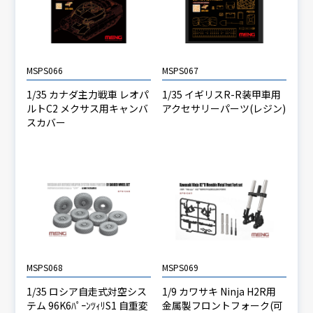
MSPS066
MSPS067
1/35 カナダ主力戦車 レオパ
1/35 イギリスR-R装甲車用
ルトC2 メクサス用キャンバ
アクセサリーパーツ(レジン)
スカバー
MSPS068
MSPS069
1/35 ロシア自走式対空シス
1/9 カワサキ Ninja H2R用
テム 96K6ﾊﾟｰﾝﾂｨﾘS1 自重変
金属製フロントフォーク(可