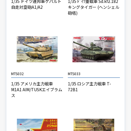
1/35 ドイツ連邦軍ゲパルト
1/35 ﾄﾞｲﾂ重戦車 Sd.kfz.182
自走対空砲A1/A2
キングタイガー (ヘンシェル
砲塔)
MTS032
MTS033
1/35 アメリカ主力戦車
1/35 ロシア主力戦車 T-
M1A1 AIM/TUSKエイブラム
72B1
ス