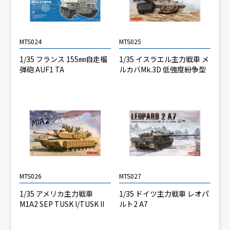
MTS024
MTS025
1/35 フランス 155㎜自走榴
1/35 イスラエル主力戦車 メ
弾砲 AUF1 TA
ルカバMk.3D 低強度紛争型
MTS026
MTS027
1/35 アメリカ主力戦車
1/35 ドイツ主力戦車 レオパ
M1A2 SEP TUSK I/TUSK II
ルト2 A7