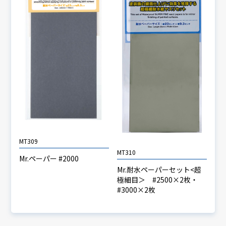
MT309
MT310
Mr.ペーパー #2000
Mr.耐水ペーパーセット<超
極細目＞ #2500×2枚・
#3000×2枚