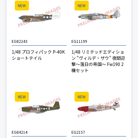
NEW
NEW
EG82243
EG11199
1/48 プロフィパック P-40K
1/48 リミテッドエディショ
ショートテイル
ン "ヴィルデ・ザウ” 夜間迎
撃～落日の帝国～ Fw190 2
機セット
NEW
NEW
EG84214
EG2157